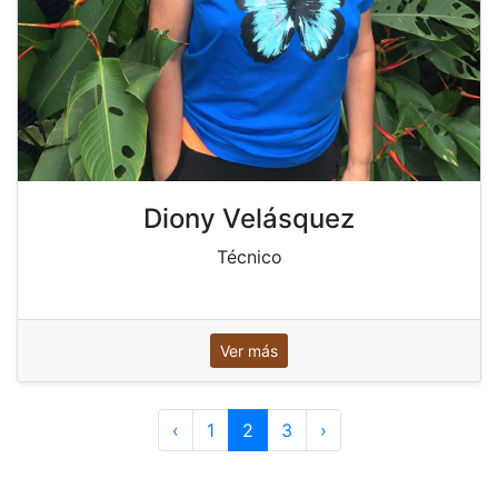
Diony Velásquez
Técnico
Ver más
‹
1
2
3
›